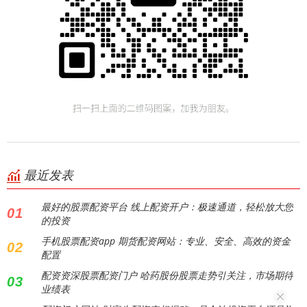
最近发表
最好的股票配资平台 线上配资开户：极速通道，轻松放大您
01
的投资
手机股票配资app 期货配资网站：专业、安全、高效的资金
02
配置
配资资深股票配资门户 哈药股份股票走势引关注，市场期待
03
业绩表