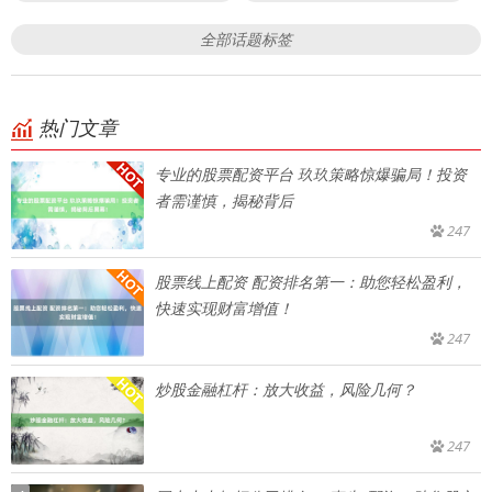
全部话题标签
热门文章
专业的股票配资平台 玖玖策略惊爆骗局！投资
者需谨慎，揭秘背后
247
股票线上配资 配资排名第一：助您轻松盈利，
快速实现财富增值！
247
炒股金融杠杆：放大收益，风险几何？
247