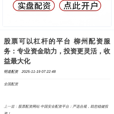
股票可以杠杆的平台 柳州配资服
务：专业资金助力，投资更灵活，收
益最大化
明道配资
2025-11-19 07:22:48
全国配资
股票配资网站 中国安全配资平台：严选合规，助您稳健投
上一篇：
资！